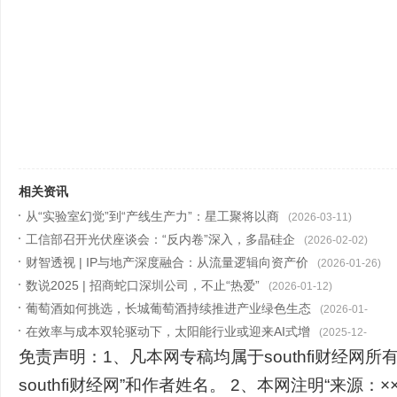
相关资讯
从“实验室幻觉”到“产线生产力”：星工聚将以商
(2026-03-11)
工信部召开光伏座谈会：“反内卷”深入，多晶硅企
(2026-02-02)
财智透视 | IP与地产深度融合：从流量逻辑向资产价
(2026-01-26)
数说2025 | 招商蛇口深圳公司，不止“热爱”
(2026-01-12)
葡萄酒如何挑选，长城葡萄酒持续推进产业绿色生态
(2026-01-
在效率与成本双轮驱动下，太阳能行业或迎来AI式增
06)
(2025-12-
免责声明：1、凡本网专稿均属于southfi财经网所
25)
southfi财经网”和作者姓名。 2、本网注明“来源：××