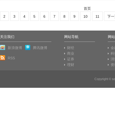
首页
2
3
4
5
6
7
8
9
10
11
下一
关注我们
网站导航
网站
新浪微博
腾讯微博
财经
金
商业
科
RSS
证券
消
理财
资
Copyright © 