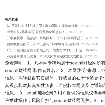
相关资讯
从“月球打灰”到人机协同：嗨学网助力建造者迎接
(2025-11-19)
海亮科技x腾讯教育 联合亮相全球盛会！
(2025-08-25)
开学焕新季｜品存热门耳机限时6.5折！四大场景搭子
(2025-03-
共绘教育新图景，新华三参与 “科学教育·社会协同
17)
(2025-02-21)
广州市锐科国际文化有限公司：助力留学求职，打造
(2024-03-
不用登录也可以试看！MBA大师课程迎来重大功能更
04)
(2023-12-
免责声明：1、凡本网专稿均属于southfi财经网所
15)
southfi财经网”和作者姓名。 2、本网注明“来源：××
信息，均转载自其它媒体，转载目的在于传递更多
其观点和对其真实性负责，若侵权本网会及时通知
信息。 3、southfi财经网为用户提供的信息仅供
户据此操作，风险自担与southfi财经网无关。4、so