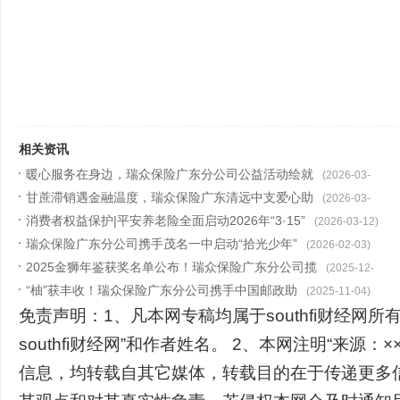
相关资讯
暖心服务在身边，瑞众保险广东分公司公益活动绘就
(2026-03-
甘蔗滞销遇金融温度，瑞众保险广东清远中支爱心助
31)
(2026-03-
消费者权益保护|平安养老险全面启动2026年“3·15”
31)
(2026-03-12)
瑞众保险广东分公司携手茂名一中启动“拾光少年”
(2026-02-03)
2025金狮年鉴获奖名单公布！瑞众保险广东分公司揽
(2025-12-
“柚”获丰收！瑞众保险广东分公司携手中国邮政助
31)
(2025-11-04)
免责声明：1、凡本网专稿均属于southfi财经网所
southfi财经网”和作者姓名。 2、本网注明“来源：××
信息，均转载自其它媒体，转载目的在于传递更多